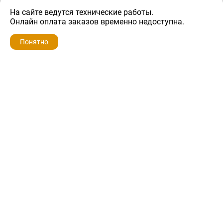
На сайте ведутся технические работы.
3 800 ₽
Онлайн оплата заказов временно недоступна.
Понятно
ZIP-PORTAL
КАТАЛОГИ
ПРОФИЛЬ
КОРЗИНА
ПОИСК
МЕНЮ
ZIP-PORTAL
Запчасти для бытовой техники
+7 928 280-34-98
info@zip-portal.ru
trade@service-krasnodar.ru
г.Краснодар, ул.9-го Мая, д.54
Каталоги
Бренды
Доставка
Ремонт