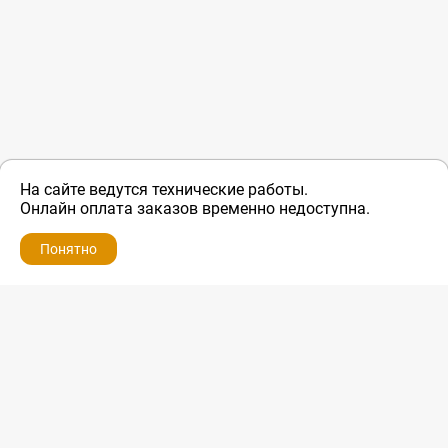
На сайте ведутся технические работы.
Онлайн оплата заказов временно недоступна.
Понятно
ZIP-PORTAL
КАТАЛОГИ
ПРОФИЛЬ
КОРЗИНА
ПОИСК
МЕНЮ
ZIP-PORTAL
Запчасти для бытовой техники
+7 928 280-34-98
info@zip-portal.ru
trade@service-krasnodar.ru
г.Краснодар, ул.9-го Мая, д.54