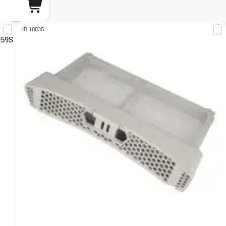
ID 10035
959S