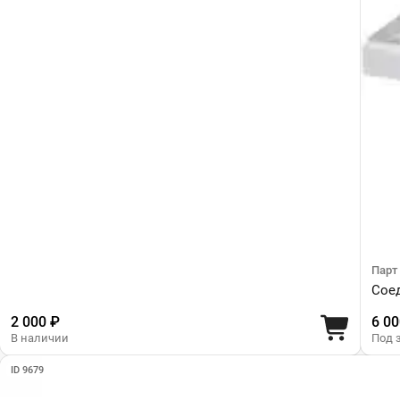
Парт
Сое
2 000 ₽
6 00
В наличии
Под 
ID 9679