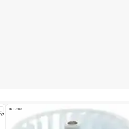
ID 10200
97