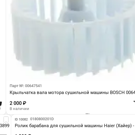
Парт №: 00647541
Крыльчатка вала мотора сушильной машины BOSCH 006
2 000 ₽
В наличии
Парт №: 0180800201D
ID 10082
3899
Ролик барабана для сушильной машины Haier (Хайер) -