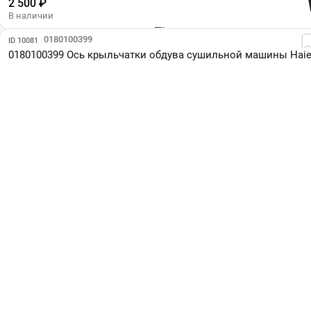
2 500 ₽
В наличии
Парт №: 0180100399
ID 10081
0180100399 Ось крыльчатки обдува сушильной машины Haie