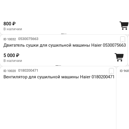
800 ₽
В наличии
Парт №: 0530075663
ID 10032
Двигатель сушки для сушильной машины Haier 0530075663
5 000 ₽
В наличии
Парт №: 0180200471
ID 10020
ID 968
Вентилятор для сушильной машины Haier 0180200471