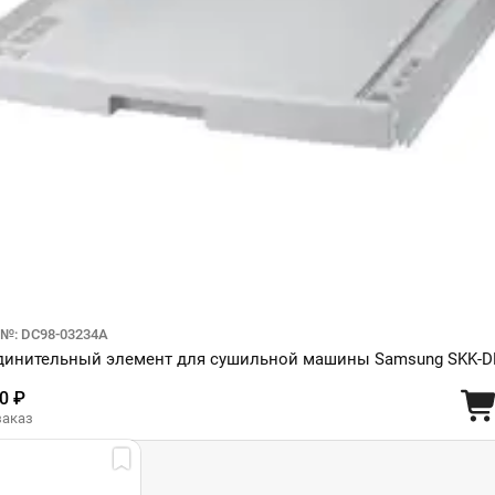
 №: DC98-03234A
динительный элемент для сушильной машины Samsung SKK-D
0 ₽
заказ