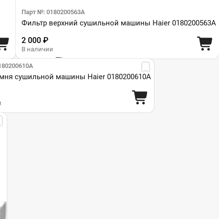
Парт №: 0180200563A
Фильтр верхний сушильной машины Haier 0180200563A
2 000 ₽
В наличии
180200610A
мня сушильной машины Haier 0180200610A
и