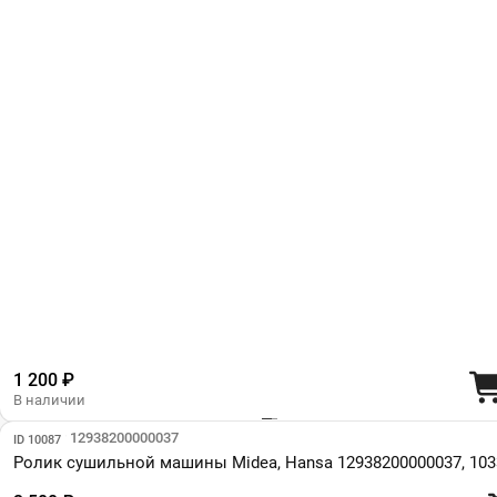
1 200 ₽
В наличии
Парт №: 12938200000037
ID 10087
Ролик сушильной машины Midea, Hansa 12938200000037, 103