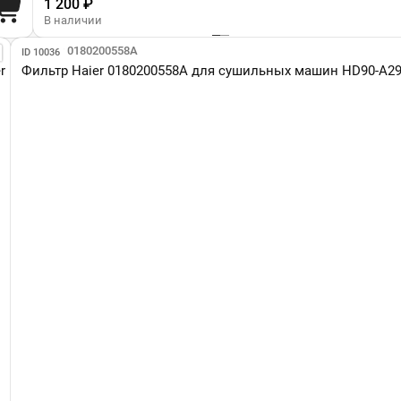
1 200 ₽
В наличии
Парт №: 0180200558A
ID 10036
r
Фильтр Haier 0180200558A для сушильных машин HD90-A2