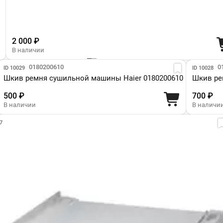
2 000 ₽
В наличии
Парт №: 0180200610
Парт №: 0
ID 10029
ID 10028
Шкив ремня сушильной машины Haier 0180200610
Шкив ре
500 ₽
700 ₽
В наличии
В наличи
7