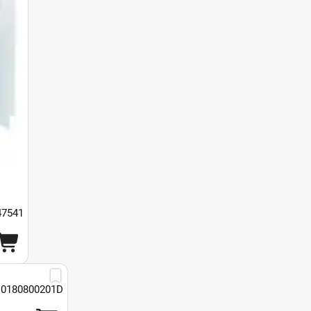
47541
 0180800201D