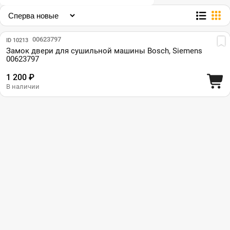
Парт №: 00623797
ID 10213
Замок двери для сушильной машины Bosch, Siemens
00623797
1 200 ₽
В наличии