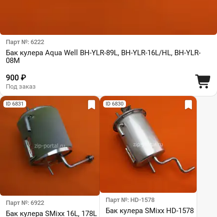
Парт №: 6222
Бак кулера Aqua Well BH-YLR-89L, BH-YLR-16L/HL, BH-YLR-
08M
900 ₽
Под заказ
ID 6831
ID 6830
Парт №: HD-1578
Парт №: 6922
Бак кулера SMixx HD-1578
Бак кулера SMixx 16L, 178L