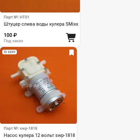
Парт №: HT01
Штуцер слива воды кулера SMixx
100 ₽
Под заказ
ID 6849
Парт №: swp-1818
Насос кулера 12 вольт swp-1818