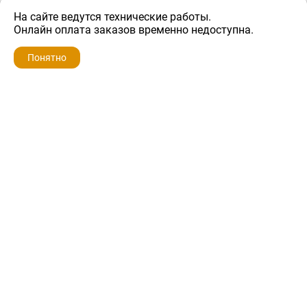
На сайте ведутся технические работы.
400 ₽
Онлайн оплата заказов временно недоступна.
Понятно
ZIP-PORTAL
КАТАЛОГИ
ПРОФИЛЬ
КОРЗИНА
ПОИСК
МЕНЮ
ZIP-PORTAL
Запчасти для бытовой техники
+7 928 280-34-98
info@zip-portal.ru
trade@service-krasnodar.ru
г.Краснодар, ул.9-го Мая, д.54
Каталоги
Бренды
Доставка
Ремонт