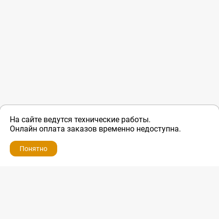
На сайте ведутся технические работы.
Онлайн оплата заказов временно недоступна.
Понятно
ZIP-PORTAL
КАТАЛОГИ
ПРОФИЛЬ
КОРЗИНА
ПОИСК
МЕНЮ
ZIP-PORTAL
Запчасти для бытовой техники
+7 928 280-34-98
info@zip-portal.ru