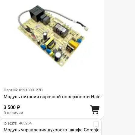
Парт №: 0291800127D
Модуль питания варочной поверхности Haier
3 500 ₽
В наличии
Парт №: 465254
ID 10375
Модуль управления духового шкафа Gorenje