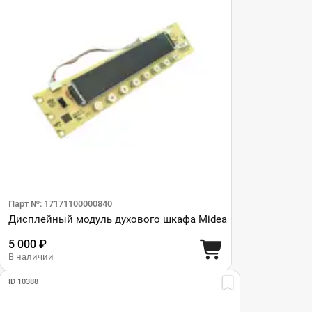
Таймеры
(11)
Термопары
(18)
Термостаты, датчики
(19)
температуры
ТЭНЫ духовок
(35)
Уплотнители
(30)
Парт №: 17171100000840
Дисплейный модуль духового шкафа Midea
5 000 ₽
В наличии
ID 10388