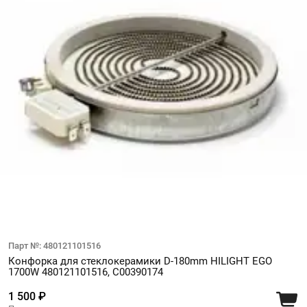
Парт №: 480121101516
Конфорка для стеклокерамики D-180mm HILIGHT EGO
1700W 480121101516, C00390174
1 500 ₽