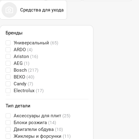
Средства для ухода
Бренды
Универсальный
(65)
ARDO
(4)
Ariston
(16)
AEG
(1)
Bosch
(217)
BEKO
(40)
Candy
(7)
Electrolux
(17)
Gefest
(5)
Gorenje
(32)
Тип детали
Haier
(4)
Аксессуары для плит
(25)
Hansa
(28)
Блоки розжига
(14)
Indesit
(40)
Двигатели обдува
(10)
Kitfort
(1)
Жиклеры и форсунки
(11)
Korting
(8)