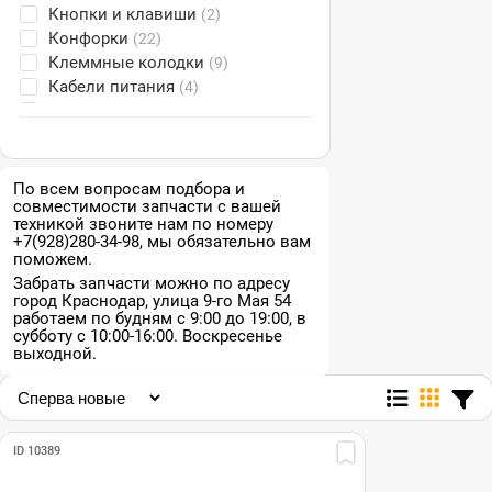
Кнопки и клавиши
(2)
LG
(4)
Конфорки
(22)
Midea
(1)
Клеммные колодки
(9)
Neff
(5)
Кабели питания
(4)
Samsung
(22)
Крепления
(11)
Siemens
(5)
Лампочки
(13)
TEKA
(9)
Модули управления
(10)
Tefal
(2)
Модули индикации
(12)
По всем вопросам подбора и
Vestel
(3)
совместимости запчасти с вашей
Модули питания
(1)
Whirlpool
(5)
техникой звоните нам по номеру
Панели и планки
(6)
Zanussi
(4)
+7(928)280-34-98, мы обязательно вам
Противни
(21)
поможем.
Мечта
(8)
Переключатели режимов
(104)
Забрать запчасти можно по адресу
город Краснодар, улица 9-го Мая 54
Решётки
(17)
работаем по будням с 9:00 до 19:00, в
Рассекатели плит
(24)
субботу с 10:00-16:00. Воскресенье
Ручки переключения
выходной.
(63)
режимов
Ручки дверей
(1)
Свечи розжига
(17)
Средства для ухода за
(8)
ID 10389
плитами
Стекла
(28)