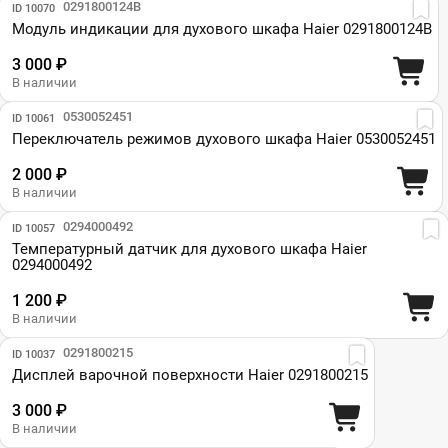
Парт №: 0291800124B
ID 10070
Модуль индикации для духового шкафа Haier 0291800124B
3 000 ₽
В наличии
Парт №: 0530052451
ID 10061
Переключатель режимов духового шкафа Haier 0530052451
2 000 ₽
В наличии
Парт №: 0294000492
ID 10057
Температурный датчик для духового шкафа Haier
0294000492
1 200 ₽
В наличии
Парт №: 0291800215
ID 10037
Дисплей варочной поверхности Haier 0291800215
3 000 ₽
В наличии