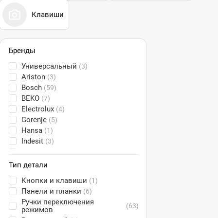
Клавиши
Бренды
Универсальный
(3)
Ariston
(3)
Bosch
(59)
BEKO
(7)
Electrolux
(4)
Gorenje
(5)
Hansa
(1)
Indesit
(3)
Korting
(1)
Samsung
(7)
Тип детали
Siemens
(2)
Кнопки и клавиши
(1)
TEKA
(1)
Панели и планки
(6)
Zanussi
(1)
Ручки переключения
Мечта
(2)
(63)
режимов