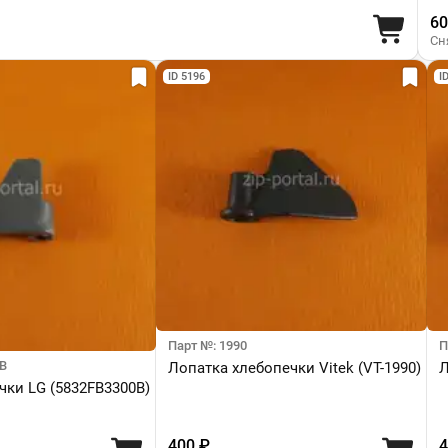
60
Сн
ID 5196
I
Парт №: 1990
П
0B
Лопатка хлебопечки Vitek (VT-1990)
Л
чки LG (5832FB3300B)
400 ₽
4