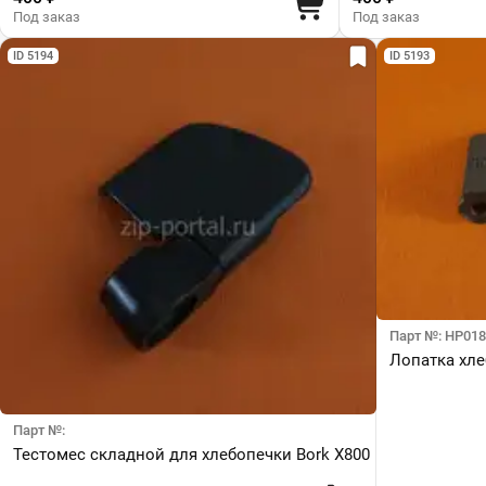
Под заказ
Под заказ
ID 5194
ID 5193
Парт №: HP018
Лопатка хле
Парт №:
Тестомес складной для хлебопечки Bork X800