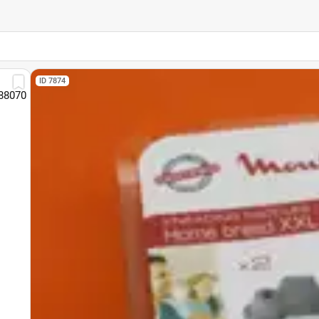
ID 7874
88070