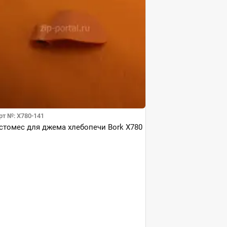
рт №: X780-141
стомес для джема хлебопечи Bork X780