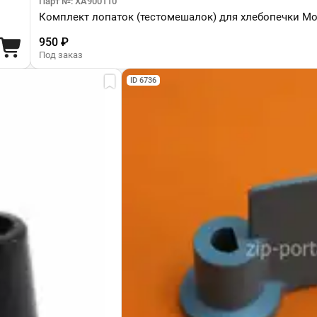
Парт №: XA900110
Комплект лопаток (тестомешалок) для хлебопечки Mou
950 ₽
Под заказ
ID 6736