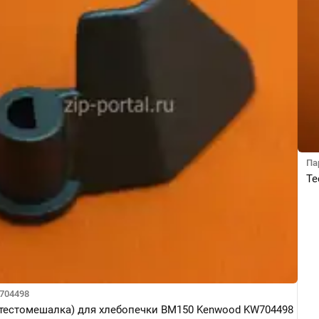
Па
Те
704498
(тестомешалка) для хлебопечки BM150 Kenwood KW704498