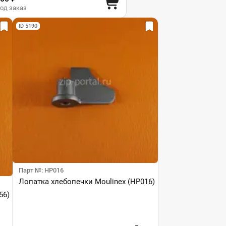
од заказ
ID 5190
Парт №: HP016
Лопатка хлебопечки Moulinex (HP016)
56)