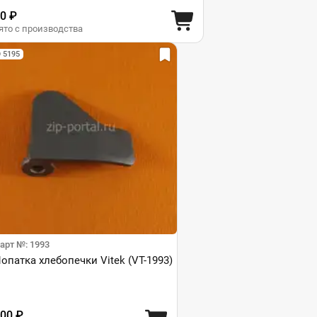
0 ₽
ято с производства
D 5195
арт №: 1993
опатка хлебопечки Vitek (VT-1993)
00 ₽