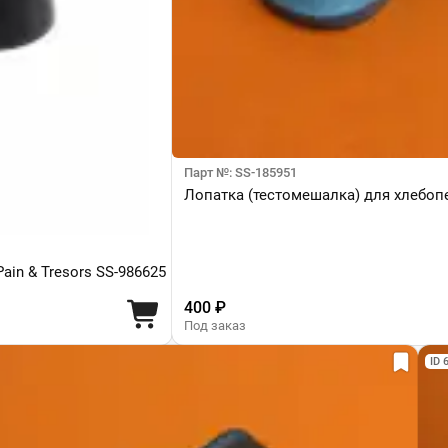
Парт №: SS-185951
Лопатка (тестомешалка) для хлебоп
Pain & Tresors SS-986625
400 ₽
Под заказ
ID 