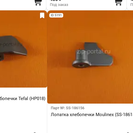
Под заказ
П
ID 5191
бопечки Tefal (HP018)
Парт №: SS-186156
Лопатка хлебопечки Moulinex (SS-1861