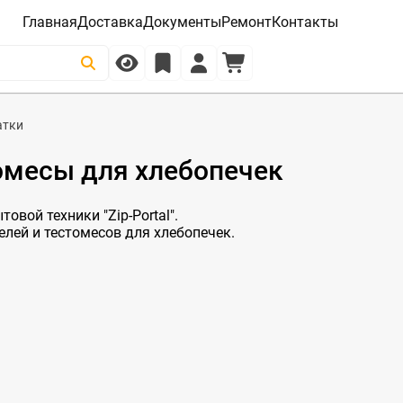
Главная
Доставка
Документы
Ремонт
Контакты
атки
омесы для хлебопечек
овой техники "Zip-Portal".
елей и тестомесов для хлебопечек.