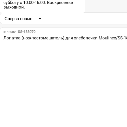
субботу с 10:00-16:00. Воскресенье
выходной.
Парт №: SS-188070
ID 10202
Лопатка (нож-тестомешатель) для хлебопечки Moulinex/SS-1