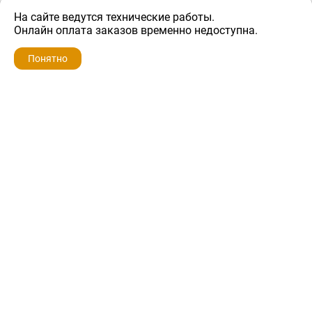
На сайте ведутся технические работы.
2 000 ₽
Онлайн оплата заказов временно недоступна.
Понятно
ZIP-PORTAL
КАТАЛОГИ
ПРОФИЛЬ
КОРЗИНА
ПОИСК
МЕНЮ
ZIP-PORTAL
Запчасти для бытовой техники
+7 928 280-34-98
info@zip-portal.ru
trade@service-krasnodar.ru
г.Краснодар, ул.9-го Мая, д.54
Каталоги
Бренды
Доставка
Ремонт