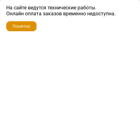
На сайте ведутся технические работы.
500 ₽
Онлайн оплата заказов временно недоступна.
Понятно
ZIP-PORTAL
КАТАЛОГИ
ПРОФИЛЬ
КОРЗИНА
ПОИСК
МЕНЮ
ZIP-PORTAL
Запчасти для бытовой техники
+7 928 280-34-98
info@zip-portal.ru
trade@service-krasnodar.ru
г.Краснодар, ул.9-го Мая, д.54
Каталоги
Бренды
Доставка
Ремонт