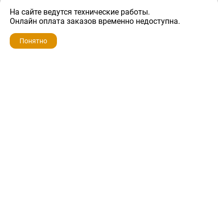
На сайте ведутся технические работы.
1 600 ₽
Онлайн оплата заказов временно недоступна.
Понятно
ZIP-PORTAL
КАТАЛОГИ
ПРОФИЛЬ
КОРЗИНА
ПОИСК
МЕНЮ
ZIP-PORTAL
Запчасти для бытовой техники
+7 928 280-34-98
info@zip-portal.ru
trade@service-krasnodar.ru
г.Краснодар, ул.9-го Мая, д.54
Каталоги
Бренды
Доставка
Ремонт