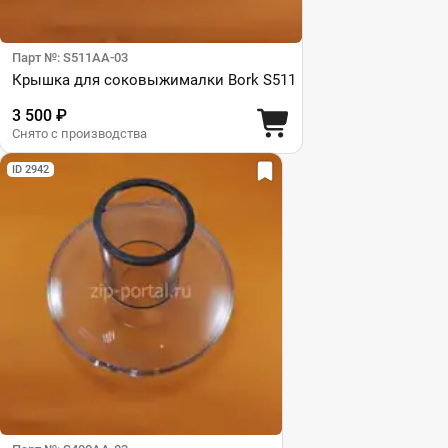
Парт №: S511AA-03
Крышка для соковыжималки Bork S511
3 500 ₽
Снято с производства
ID 2942