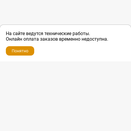
На сайте ведутся технические работы.
Онлайн оплата заказов временно недоступна.
Понятно
ZIP-PORTAL
КАТАЛОГИ
ПРОФИЛЬ
КОРЗИНА
ПОИСК
МЕНЮ
ZIP-PORTAL
Запчасти для бытовой техники
+7 928 280-34-98
info@zip-portal.ru
trade@service-krasnodar.ru
г.Краснодар, ул.9-го Мая, д.54
Каталоги
Бренды
Доставка
Ремонт