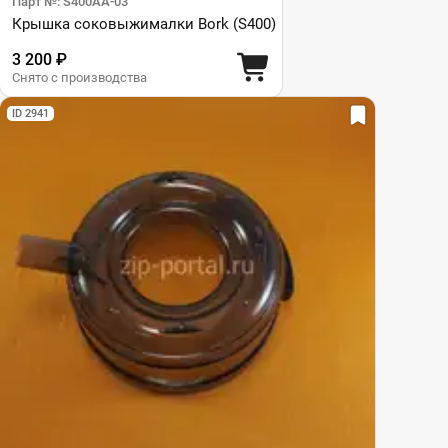
Парт №: S400AA-03
Крышка соковыжималки Bork (S400)
3 200 ₽
Снято с производства
ID 2941