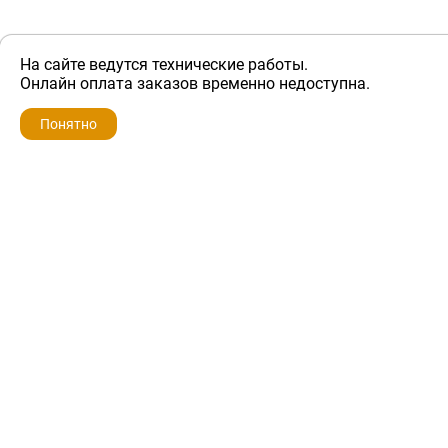
На сайте ведутся технические работы.
ZIP-PORTAL
Онлайн оплата заказов временно недоступна.
Запчасти для бытовой техники
Понятно
+7 928 280-34-98
info@zip-portal.ru
trade@service-krasnodar.ru
г.Краснодар, ул.9-го Мая, д.54
Каталоги
Бренды
Доставка
Ремонт
Контакты
Режим работы
Понедельник-пятница
с 9:00 до 19:00
Суббота: с 10:00 до 16:00
Воскресенье: выходной
Политика конфиденциальности
Обмен и возврат
Условия предоставления гарантии