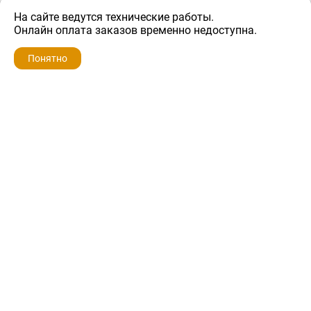
На сайте ведутся технические работы.
900 ₽
Онлайн оплата заказов временно недоступна.
Понятно
ZIP-PORTAL
КАТАЛОГИ
ПРОФИЛЬ
КОРЗИНА
ПОИСК
МЕНЮ
ZIP-PORTAL
Запчасти для бытовой техники
+7 928 280-34-98
info@zip-portal.ru
trade@service-krasnodar.ru
г.Краснодар, ул.9-го Мая, д.54
Каталоги
Бренды
Доставка
Ремонт