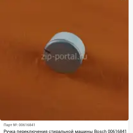
Парт №: 00616841
Ручка переключения стиральной машины Bosch 00616841