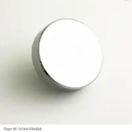
Парт №: DC64-03648A