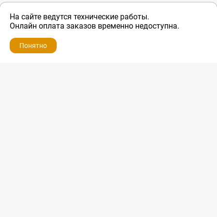
На сайте ведутся технические работы.
Онлайн оплата заказов временно недоступна.
Понятно
ZIP-PORTAL
КАТАЛОГИ
ПРОФИЛЬ
КОРЗИНА
ПОИСК
МЕНЮ
ZIP-PORTAL
Запчасти для бытовой техники
+7 928 280-34-98
info@zip-portal.ru
trade@service-krasnodar.ru
г.Краснодар, ул.9-го Мая, д.54
Каталоги
Бренды
Доставка
Ремонт
Контакты
Режим работы
Понедельник-пятница
с 9:00 до 19:00
Суббота: с 10:00 до 16:00