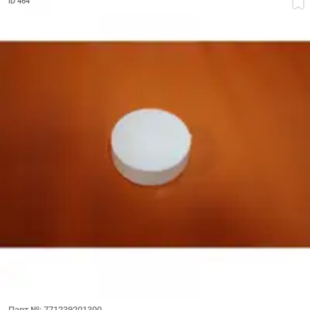
ID 464
Парт №: 771239201300