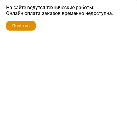
На сайте ведутся технические работы.
300 ₽
Онлайн оплата заказов временно недоступна.
Понятно
ZIP-PORTAL
КАТАЛОГИ
ПРОФИЛЬ
КОРЗИНА
ПОИСК
МЕНЮ
ZIP-PORTAL
Запчасти для бытовой техники
+7 928 280-34-98
info@zip-portal.ru
trade@service-krasnodar.ru
г.Краснодар, ул.9-го Мая, д.54
Каталоги
Бренды
Доставка
Ремонт