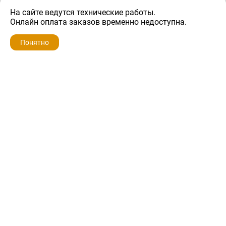
На сайте ведутся технические работы.
600 ₽
Онлайн оплата заказов временно недоступна.
Понятно
ZIP-PORTAL
КАТАЛОГИ
ПРОФИЛЬ
КОРЗИНА
ПОИСК
МЕНЮ
ZIP-PORTAL
Запчасти для бытовой техники
+7 928 280-34-98
info@zip-portal.ru
trade@service-krasnodar.ru
г.Краснодар, ул.9-го Мая, д.54
Каталоги
Бренды
Доставка
Ремонт