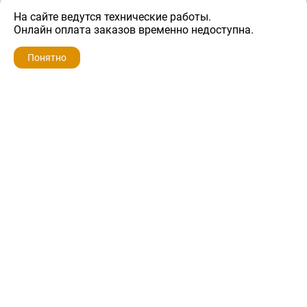
На сайте ведутся технические работы.
400 ₽
Онлайн оплата заказов временно недоступна.
Понятно
ZIP-PORTAL
КАТАЛОГИ
ПРОФИЛЬ
КОРЗИНА
ПОИСК
МЕНЮ
ZIP-PORTAL
Запчасти для бытовой техники
+7 928 280-34-98
info@zip-portal.ru
trade@service-krasnodar.ru
г.Краснодар, ул.9-го Мая, д.54
Каталоги
Бренды
Доставка
Ремонт