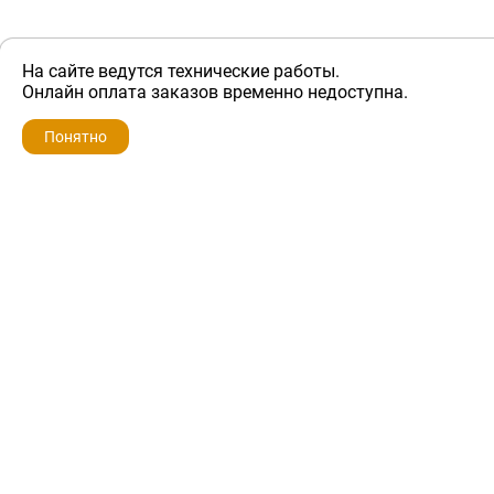
На сайте ведутся технические работы.
ZIP-PORTAL
Онлайн оплата заказов временно недоступна.
Запчасти для бытовой техники
Понятно
+7 928 280-34-98
info@zip-portal.ru
trade@service-krasnodar.ru
г.Краснодар, ул.9-го Мая, д.54
Каталоги
Бренды
Доставка
Ремонт
Контакты
Режим работы
Понедельник-пятница
с 9:00 до 19:00
Суббота: с 10:00 до 16:00
Воскресенье: выходной
Политика конфиденциальности
Обмен и возврат
Условия предоставления гарантии