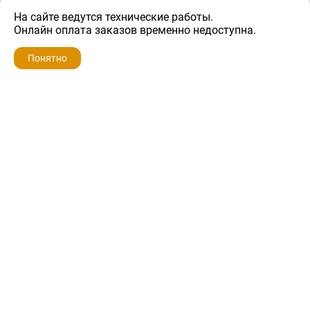
На сайте ведутся технические работы.
300 ₽
Онлайн оплата заказов временно недоступна.
Понятно
ZIP-PORTAL
КАТАЛОГИ
ПРОФИЛЬ
КОРЗИНА
ПОИСК
МЕНЮ
ZIP-PORTAL
Запчасти для бытовой техники
+7 928 280-34-98
info@zip-portal.ru
trade@service-krasnodar.ru
г.Краснодар, ул.9-го Мая, д.54
Каталоги
Бренды
Доставка
Ремонт