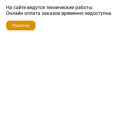
На сайте ведутся технические работы.
400 ₽
Онлайн оплата заказов временно недоступна.
Понятно
ZIP-PORTAL
КАТАЛОГИ
ПРОФИЛЬ
КОРЗИНА
ПОИСК
МЕНЮ
ZIP-PORTAL
Запчасти для бытовой техники
+7 928 280-34-98
info@zip-portal.ru
trade@service-krasnodar.ru
г.Краснодар, ул.9-го Мая, д.54
Каталоги
Бренды
Доставка
Ремонт