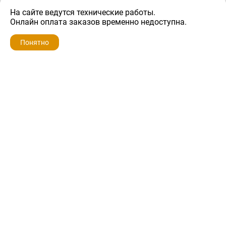
На сайте ведутся технические работы.
400 ₽
Онлайн оплата заказов временно недоступна.
Понятно
ZIP-PORTAL
КАТАЛОГИ
ПРОФИЛЬ
КОРЗИНА
ПОИСК
МЕНЮ
ZIP-PORTAL
Запчасти для бытовой техники
+7 928 280-34-98
info@zip-portal.ru
trade@service-krasnodar.ru
г.Краснодар, ул.9-го Мая, д.54
Каталоги
Бренды
Доставка
Ремонт