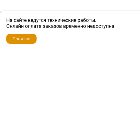
На сайте ведутся технические работы.
ZIP-PORTAL
Онлайн оплата заказов временно недоступна.
Запчасти для бытовой техники
Понятно
+7 928 280-34-98
info@zip-portal.ru
trade@service-krasnodar.ru
г.Краснодар, ул.9-го Мая, д.54
Каталоги
Бренды
Доставка
Ремонт
Контакты
Режим работы
Понедельник-пятница
с 9:00 до 19:00
Суббота: с 10:00 до 16:00
Воскресенье: выходной
Политика конфиденциальности
Обмен и возврат
Условия предоставления гарантии