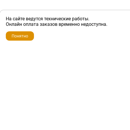
На сайте ведутся технические работы.
ZIP-PORTAL
Онлайн оплата заказов временно недоступна.
Запчасти для бытовой техники
Понятно
+7 928 280-34-98
info@zip-portal.ru
trade@service-krasnodar.ru
г.Краснодар, ул.9-го Мая, д.54
Каталоги
Бренды
Доставка
Ремонт
Контакты
Режим работы
Понедельник-пятница
с 9:00 до 19:00
Суббота: с 10:00 до 16:00
Воскресенье: выходной
Политика конфиденциальности
Обмен и возврат
Условия предоставления гарантии